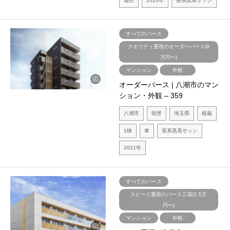
港区
2020年
茶系黒系サッシ
すべてのパース
クオリティ重視のオーダーパース(8
万円〜)
マンション
外観
オーダーパース | 八潮市のマン
ション・外観 – 359
八潮市
朝景
埼玉県
植栽
1棟
車
茶系黒系サッシ
2021年
すべてのパース
スピード重視のパース工場(3.5万
円〜)
マンション
外観