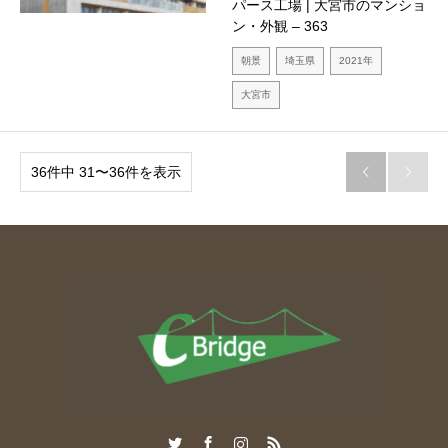
パース工場 | 大宮市のマンショ
ン・外観 – 363
朝景
埼玉県
2021年
大宮市
36件中 31〜36件を表示


Twitter
Facebook
Instagram
RSS