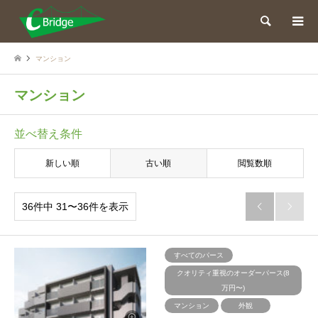
検索
マンション
マンション
並べ替え条件
新しい順
古い順
閲覧数順
36件中 31〜36件を表示


すべてのパース
クオリティ重視のオーダーパース(8
万円〜)
マンション
外観