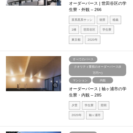
オーダーパース | 世田谷区の学
生寮・外観 – 266
茶系黒系サッシ
朝景
植栽
1棟
世田谷区
学生寮
東京都
2020年
すべてのパース
クオリティ重視のオーダーパース(8
万円〜)
マンション
内観
オーダーパース | 袖ヶ浦市の学
生寮・内観 – 285
夕景
学生寮
照明
2020年
袖ヶ浦市