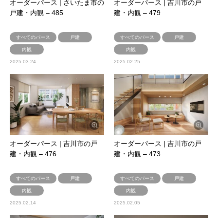
オーダーパース | さいたま市の
オーダーパース | 吉川市の戸
戸建・内観 – 485
建・内観 – 479
すべてのパース
戸建
すべてのパース
戸建
内観
内観
2025.03.24
2025.02.25
オーダーパース | 吉川市の戸
オーダーパース | 吉川市の戸
建・内観 – 476
建・内観 – 473
すべてのパース
戸建
すべてのパース
戸建
内観
内観
2025.02.14
2025.02.05