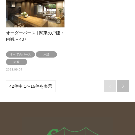
オーダーパース | 関東の戸建・
内観 – 407
すべてのパース
戸建
内観
2023.09.04
42件中 1〜15件を表示

