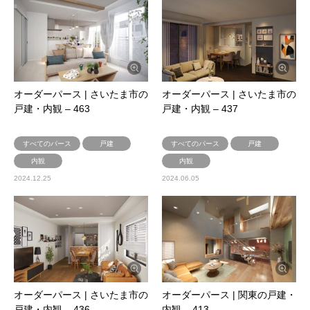
オーダーパース | さいたま市の
オーダーパース | さいたま市の
戸建・内観 – 463
戸建・内観 – 437
すべてのパース
戸建
すべてのパース
戸建
内観
内観
2024.12.25
2024.06.05
オーダーパース | さいたま市の
オーダーパース | 関東の戸建・
戸建・内観 – 436
内観 – 413