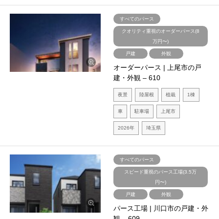
すべてのパース
クオリティ重視のオーダーパース(8
万円〜)
戸建
外観
オーダーパース | 上尾市の戸
建・外観 – 610
夜景
陸屋根
植栽
1棟
車
駐車場
上尾市
2026年
埼玉県
すべてのパース
スピード重視のパース工場(3.5万
円〜)
戸建
外観
パース工場 | 川口市の戸建・外
観 – 609