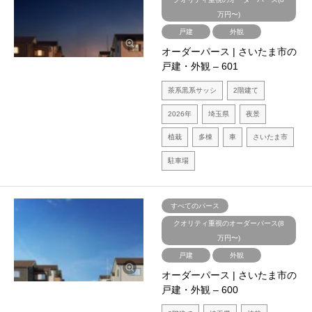
万円〜)
戸建
外観
オーダーパース | さいたま市の
戸建・外観 – 601
茶系黒系サッシ
2階建て
2026年
埼玉県
夜景
植栽
多棟
車
さいたま市
駐車場
すべてのパース
クオリティ重視のオーダーパース(8
万円〜)
戸建
外観
オーダーパース | さいたま市の
戸建・外観 – 600