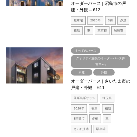
オーダーパース | 昭島市の戸
建・外観 – 612
駐車場
2026年
3棟
夕景
植栽
車
東京都
昭島市
すべてのパース
クオリティ重視のオーダーパース(8
万円〜)
戸建
外観
オーダーパース | さいたま市の
戸建・外観 – 611
茶系黒系サッシ
埼玉県
2026年
夜景
植栽
3階建て
多棟
車
さいたま市
駐車場