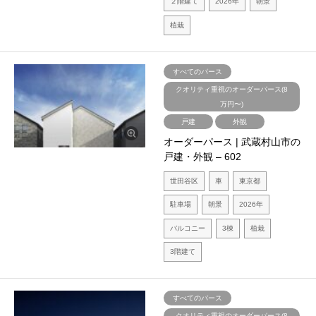
２階建て
2026年
朝景
植栽
すべてのパース
クオリティ重視のオーダーパース(8
万円〜)
戸建
外観
オーダーパース | 武蔵村山市の
戸建・外観 – 602
世田谷区
車
東京都
駐車場
朝景
2026年
バルコニー
3棟
植栽
3階建て
すべてのパース
クオリティ重視のオーダーパース(8