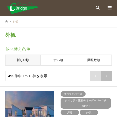
検索
外観
外観
並べ替え条件
新しい順
古い順
閲覧数順
495件中 1〜15件を表示


すべてのパース
クオリティ重視のオーダーパース(8
万円〜)
戸建
外観