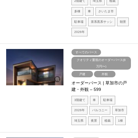
2階建て
埼玉県
植栽
多棟
車
さいたま市
駐車場
茶系黒系サッシ
朝景
2026年
すべてのパース
クオリティ重視のオーダーパース(8
万円〜)
戸建
外観
オーダーパース | 草加市の戸
建・外観 – 599
3階建て
車
駐車場
2026年
バルコニー
草加市
埼玉県
夜景
植栽
1棟