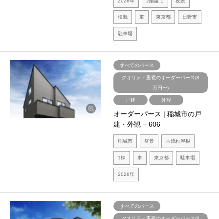
2026年
2階建て
夜景
植栽
車
東京都
日野市
駐車場
すべてのパース
クオリティ重視のオーダーパース(8
万円〜)
戸建
外観
オーダーパース | 稲城市の戸
建・外観 – 606
稲城市
昼景
片流れ屋根
1棟
車
東京都
駐車場
2026年
すべてのパース
クオリティ重視のオーダーパース(8