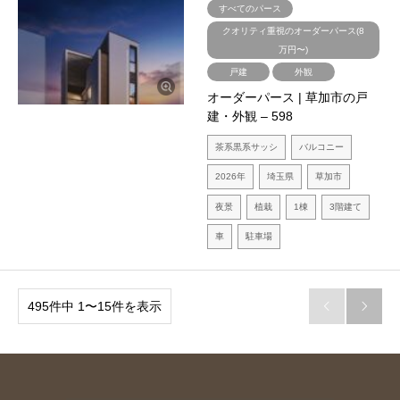
すべてのパース
クオリティ重視のオーダーパース(8
万円〜)
戸建
外観
オーダーパース | 草加市の戸
建・外観 – 598
茶系黒系サッシ
バルコニー
2026年
埼玉県
草加市
夜景
植栽
1棟
3階建て
車
駐車場
495件中 1〜15件を表示

