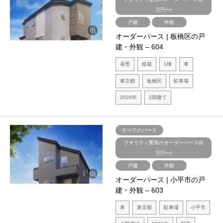
万円〜)
戸建
外観
オーダーパース | 板橋区の戸
建・外観 – 604
昼景
植栽
1棟
車
東京都
板橋区
駐車場
2026年
2階建て
すべてのパース
クオリティ重視のオーダーパース(8
万円〜)
戸建
外観
オーダーパース | 小平市の戸
建・外観 – 603
車
東京都
駐車場
小平市