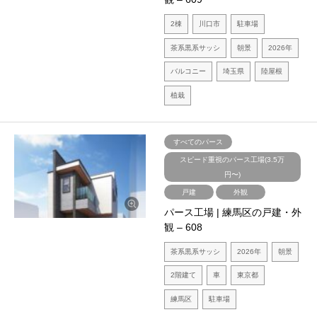
2棟
川口市
駐車場
茶系黒系サッシ
朝景
2026年
バルコニー
埼玉県
陸屋根
植栽
すべてのパース
スピード重視のパース工場(3.5万
円〜)
戸建
外観
パース工場 | 練馬区の戸建・外
観 – 608
茶系黒系サッシ
2026年
朝景
2階建て
車
東京都
練馬区
駐車場