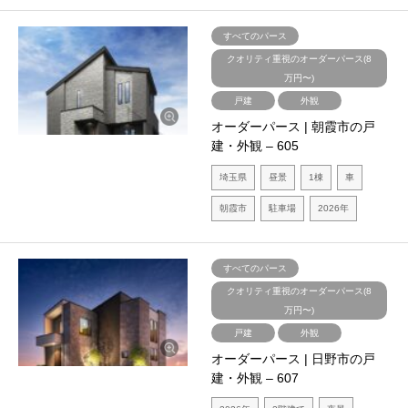
すべてのパース
クオリティ重視のオーダーパース(8
万円〜)
戸建
外観
オーダーパース | 朝霞市の戸
建・外観 – 605
埼玉県
昼景
1棟
車
朝霞市
駐車場
2026年
すべてのパース
クオリティ重視のオーダーパース(8
万円〜)
戸建
外観
オーダーパース | 日野市の戸
建・外観 – 607