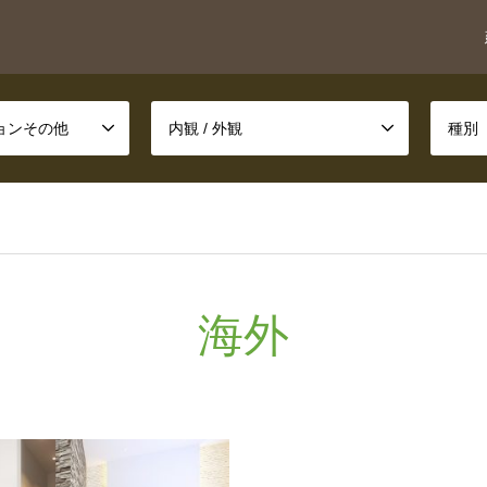
ションその他
内観 / 外観
種別
海外