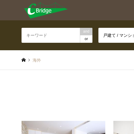
and
戸建て / マン
or
海外