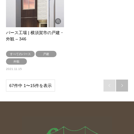
パース工場 | 横須賀市の戸建・
外観 – 346
すべてのパース
戸建
外観
2021.11.15
67件中 1〜15件を表示

