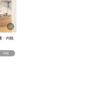
戸建・内観
内観