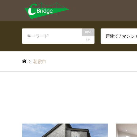
and
戸建て / マン
or
朝霞市