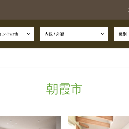
ションその他
内観 / 外観
種別
朝霞市