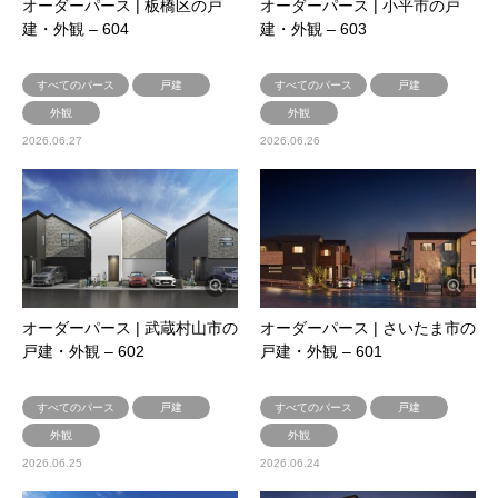
オーダーパース | 板橋区の戸
オーダーパース | 小平市の戸
建・外観 – 604
建・外観 – 603
すべてのパース
戸建
すべてのパース
戸建
外観
外観
2026.06.27
2026.06.26
オーダーパース | 武蔵村山市の
オーダーパース | さいたま市の
戸建・外観 – 602
戸建・外観 – 601
すべてのパース
戸建
すべてのパース
戸建
外観
外観
2026.06.25
2026.06.24