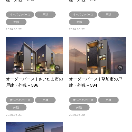
すべてのパース
戸建
すべてのパース
戸建
外観
外観
2026.06.22
2026.06.22
オーダーパース | さいたま市の
オーダーパース | 草加市の戸
戸建・外観 – 596
建・外観 – 594
すべてのパース
戸建
すべてのパース
戸建
外観
外観
2026.06.21
2026.06.20