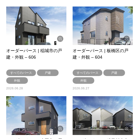
オーダーパース | 稲城市の戸
オーダーパース | 板橋区の戸
建・外観 – 606
建・外観 – 604
すべてのパース
戸建
すべてのパース
戸建
外観
外観
2026.06.28
2026.06.27