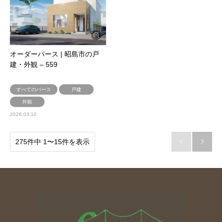
オーダーパース | 昭島市の戸
建・外観 – 559
すべてのパース
戸建
外観
2026.03.10
275件中 1〜15件を表示

