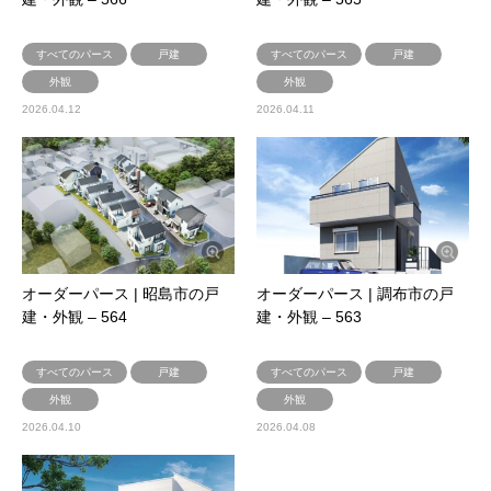
すべてのパース
戸建
すべてのパース
戸建
外観
外観
2026.04.12
2026.04.11
オーダーパース | 昭島市の戸
オーダーパース | 調布市の戸
建・外観 – 564
建・外観 – 563
すべてのパース
戸建
すべてのパース
戸建
外観
外観
2026.04.10
2026.04.08