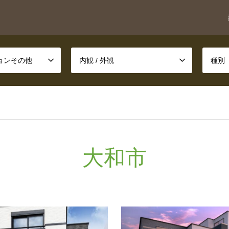
ションその他
内観 / 外観
種別
大和市