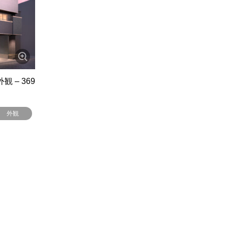
 – 369
外観