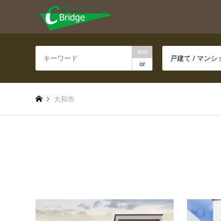
and
戸建て / マン
or
大和市