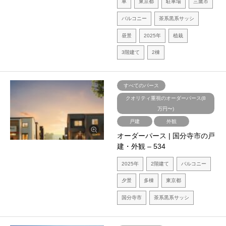
車
東京都
駐車場
三鷹市
バルコニー
茶系黒系サッシ
昼景
2025年
植栽
3階建て
2棟
すべてのパース
クオリティ重視のオーダーパース(8
万円〜)
戸建
外観
オーダーパース | 国分寺市の戸
建・外観 – 534
2025年
2階建て
バルコニー
夕景
多棟
東京都
国分寺市
茶系黒系サッシ