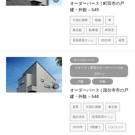
オーダーパース | 町田市の戸
建・外観 – 549
片流れ屋根
植栽
車
東京都
駐車場
町田市
茶系黒系サッシ
2025年
昼景
すべてのパース
クオリティ重視のオーダーパース(8
万円〜)
戸建
外観
オーダーパース | 国分寺市の戸
建・外観 – 548
昼景
片流れ屋根
東京都
国分寺市
茶系黒系サッシ
2025年
2階建て
バルコニー