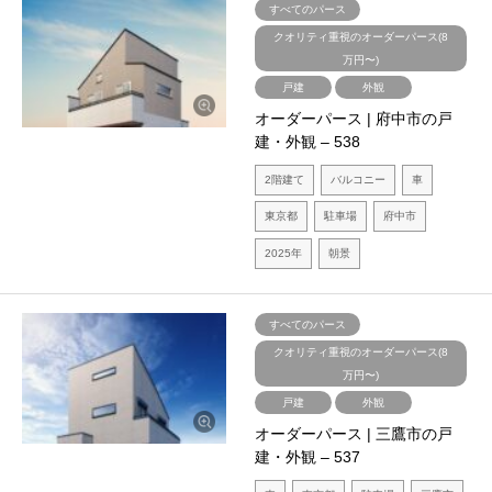
すべてのパース
クオリティ重視のオーダーパース(8
万円〜)
戸建
外観
オーダーパース | 府中市の戸
建・外観 – 538
2階建て
バルコニー
車
東京都
駐車場
府中市
2025年
朝景
すべてのパース
クオリティ重視のオーダーパース(8
万円〜)
戸建
外観
オーダーパース | 三鷹市の戸
建・外観 – 537