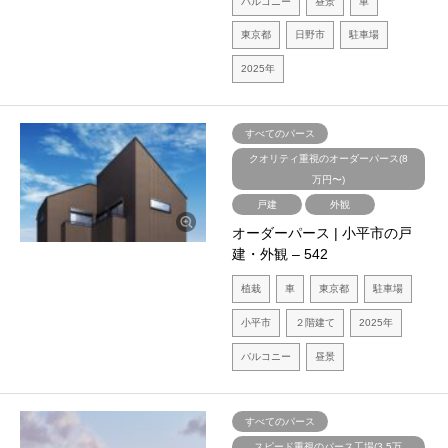
バルコニー
昼景
車
東京都
日野市
駐車場
2025年
すべてのパース
クオリティ重視のオーダーパース(8
万円〜)
戸建
外観
オーダーパース | 小平市の戸
建・外観 – 542
植栽
車
東京都
駐車場
小平市
２階建て
2025年
バルコニー
昼景
すべてのパース
スピード重視のパース工場(3.5万