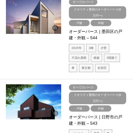
すべてのパース
クオリティ重視のオーダーパース(8
万円〜)
戸建
外観
オーダーパース | 墨田区の戸
建・外観 – 544
2025年
3棟
夕景
片流れ屋根
植栽
3階建て
車
東京都
杉並区
すべてのパース
クオリティ重視のオーダーパース(8
万円〜)
戸建
外観
オーダーパース | 日野市の戸
建・外観 – 543