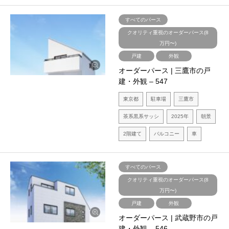
すべてのパース
クオリティ重視のオーダーパース(8
万円〜)
戸建
外観
オーダーパース | 三鷹市の戸
建・外観 – 547
東京都
駐車場
三鷹市
茶系黒系サッシ
2025年
朝景
2階建て
バルコニー
車
すべてのパース
クオリティ重視のオーダーパース(8
万円〜)
戸建
外観
オーダーパース | 武蔵野市の戸
建・外観 – 546