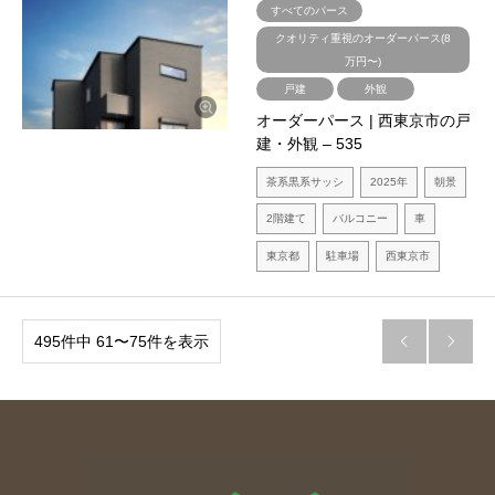
すべてのパース
クオリティ重視のオーダーパース(8
万円〜)
戸建
外観
オーダーパース | 西東京市の戸
建・外観 – 535
茶系黒系サッシ
2025年
朝景
2階建て
バルコニー
車
東京都
駐車場
西東京市
495件中 61〜75件を表示

