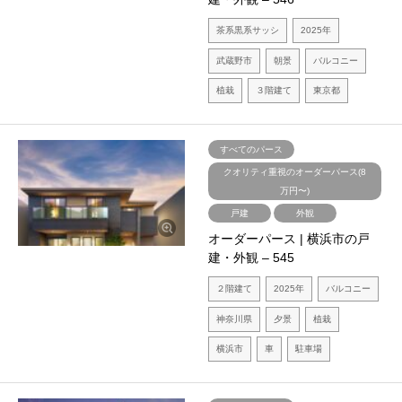
茶系黒系サッシ
2025年
武蔵野市
朝景
バルコニー
植栽
３階建て
東京都
すべてのパース
クオリティ重視のオーダーパース(8
万円〜)
戸建
外観
オーダーパース | 横浜市の戸
建・外観 – 545
２階建て
2025年
バルコニー
神奈川県
夕景
植栽
横浜市
車
駐車場