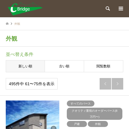
検索
外観
外観
並べ替え条件
新しい順
古い順
閲覧数順
495件中 61〜75件を表示


すべてのパース
クオリティ重視のオーダーパース(8
万円〜)
戸建
外観