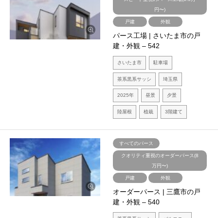
円〜)
戸建
外観
パース工場 | さいたま市の戸
建・外観 – 542
さいたま市
駐車場
茶系黒系サッシ
埼玉県
2025年
昼景
夕景
陸屋根
植栽
3階建て
すべてのパース
クオリティ重視のオーダーパース(8
万円〜)
戸建
外観
オーダーパース | 三鷹市の戸
建・外観 – 540