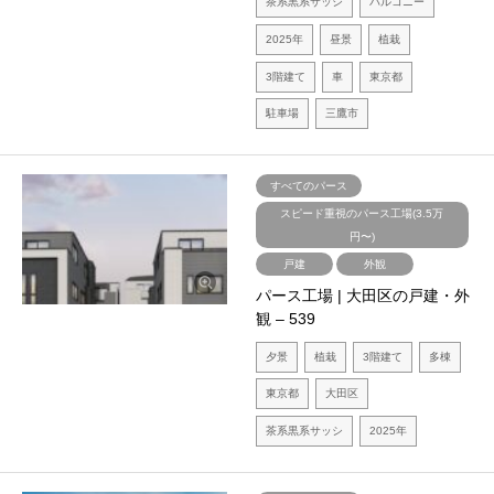
茶系黒系サッシ
バルコニー
2025年
昼景
植栽
3階建て
車
東京都
駐車場
三鷹市
すべてのパース
スピード重視のパース工場(3.5万
円〜)
戸建
外観
パース工場 | 大田区の戸建・外
観 – 539
夕景
植栽
3階建て
多棟
東京都
大田区
茶系黒系サッシ
2025年