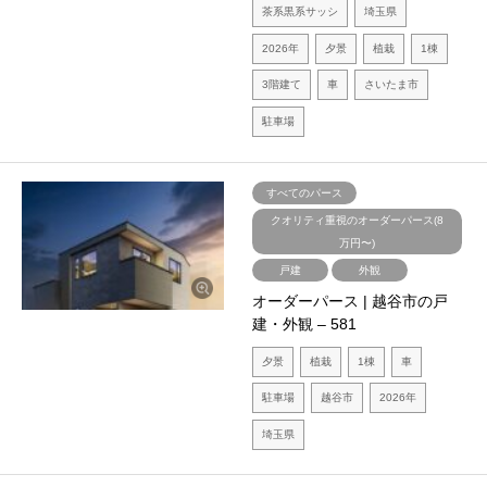
茶系黒系サッシ
埼玉県
2026年
夕景
植栽
1棟
3階建て
車
さいたま市
駐車場
すべてのパース
クオリティ重視のオーダーパース(8
万円〜)
戸建
外観
オーダーパース | 越谷市の戸
建・外観 – 581
夕景
植栽
1棟
車
駐車場
越谷市
2026年
埼玉県