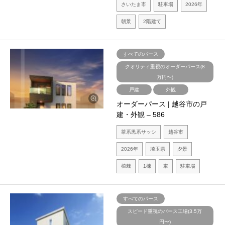
さいたま市
駐車場
2026年
朝景
2階建て
すべてのパース
クオリティ重視のオーダーパース(8
万円〜)
戸建
外観
オーダーパース | 越谷市の戸
建・外観 – 586
茶系黒系サッシ
越谷市
2026年
埼玉県
夕景
植栽
1棟
車
駐車場
すべてのパース
スピード重視のパース工場(3.5万
円〜)