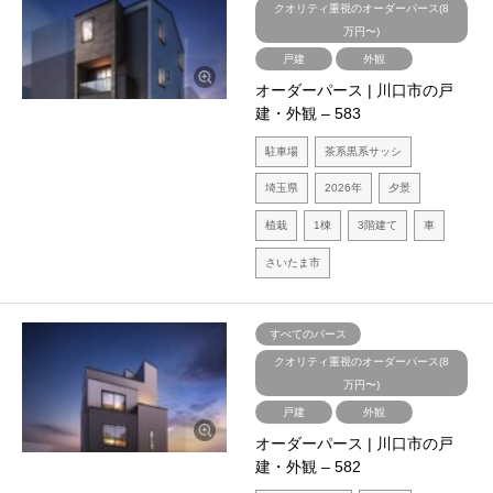
クオリティ重視のオーダーパース(8
万円〜)
戸建
外観
オーダーパース | 川口市の戸
建・外観 – 583
駐車場
茶系黒系サッシ
埼玉県
2026年
夕景
植栽
1棟
3階建て
車
さいたま市
すべてのパース
クオリティ重視のオーダーパース(8
万円〜)
戸建
外観
オーダーパース | 川口市の戸
建・外観 – 582