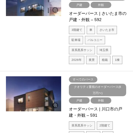
戸建
外観
オーダーパース | さいたま市の
戸建・外観 – 592
3階建て
車
さいたま市
駐車場
バルコニー
茶系黒系サッシ
埼玉県
2026年
夜景
植栽
1棟
すべてのパース
クオリティ重視のオーダーパース(8
万円〜)
戸建
外観
オーダーパース | 川口市の戸
建・外観 – 591
茶系黒系サッシ
2階建て