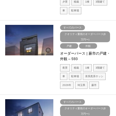
夕景
植栽
1棟
3階建て
車
駐車場
すべてのパース
クオリティ重視のオーダーパース(8
万円〜)
戸建
外観
オーダーパース | 蕨市の戸建・
外観 – 593
夜景
植栽
1棟
3階建て
車
駐車場
茶系黒系サッシ
2026年
埼玉県
蕨市
すべてのパース
クオリティ重視のオーダーパース(8
万円〜)