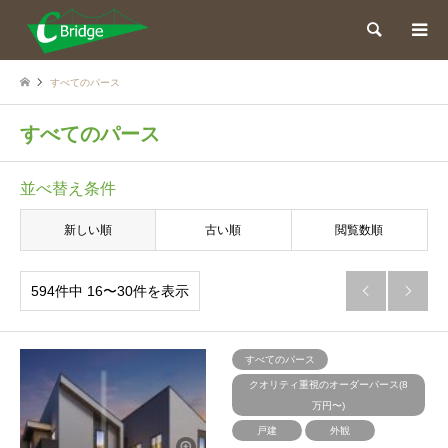
検索
すべてのパース
すべてのパース
並べ替え条件
新しい順
古い順
閲覧数順
594件中 16〜30件を表示


すべてのパース
クオリティ重視のオーダーパース(8
万円〜)
戸建
外観