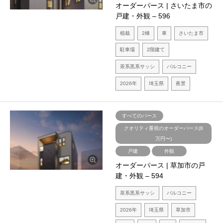
オーダーパース | さいたま市の
戸建・外観 – 596
植栽
2棟
車
さいたま市
駐車場
2階建て
茶系黒系サッシ
バルコニー
2026年
埼玉県
夜景
すべてのパース
クオリティ重視のオーダーパース(8
万円〜)
戸建
外観
オーダーパース | 草加市の戸
建・外観 – 594
茶系黒系サッシ
バルコニー
2026年
埼玉県
草加市