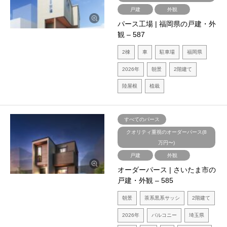
戸建
外観
パース工場 | 福岡県の戸建・外
観 – 587
2棟
車
駐車場
福岡県
2026年
朝景
2階建て
陸屋根
植栽
すべてのパース
クオリティ重視のオーダーパース(8
万円〜)
戸建
外観
オーダーパース | さいたま市の
戸建・外観 – 585
朝景
茶系黒系サッシ
2階建て
2026年
バルコニー
埼玉県