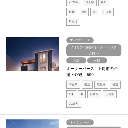
2026年
埼玉県
夜景
植栽
1棟
車
川口市
駐車場
すべてのパース
クオリティ重視のオーダーパース(8
万円〜)
戸建
外観
オーダーパース | 上尾市の戸
建・外観 – 590
埼玉県
夜景
陸屋根
植栽
1棟
車
駐車場
上尾市
2026年
すべてのパース