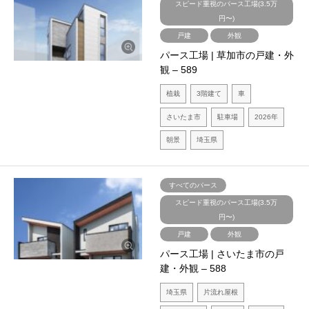
スピード重視のパース工場(3.5万
円〜)
戸建
外観
パース工場 | 草加市の戸建・外
観 – 589
植栽
3階建て
車
さいたま市
駐車場
2026年
朝景
埼玉県
すべてのパース
スピード重視のパース工場(3.5万
円〜)
戸建
外観
パース工場 | さいたま市の戸
建・外観 – 588
埼玉県
片流れ屋根