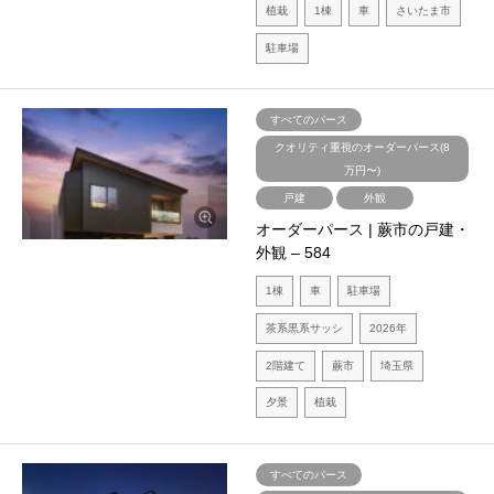
植栽
1棟
車
さいたま市
駐車場
すべてのパース
クオリティ重視のオーダーパース(8
万円〜)
戸建
外観
オーダーパース | 蕨市の戸建・
外観 – 584
1棟
車
駐車場
茶系黒系サッシ
2026年
2階建て
蕨市
埼玉県
夕景
植栽
すべてのパース