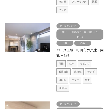
東京都
フローリング
照明
ソファ
すべてのパース
スピード重視のパース工場(3.5万
円〜)
戸建
内観
パース工場 | 町田市の戸建・内
観 – 191
階段
LDK
リビング
観葉植物
東京都
テレビ
町田市
ソファ
昼景
2019年
すべてのパース