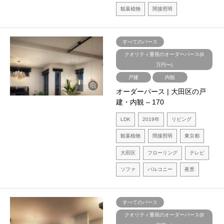
観葉植物
間接照明
すべてのパース
クオリティ重視のオーダーパース(8
万円〜)
戸建
内観
オーダーパース | 大田区の戸
建・内観 – 170
LDK
2019年
リビング
観葉植物
間接照明
東京都
大田区
フローリング
テレビ
ソファ
バルコニー
夜景
すべてのパース
クオリティ重視のオーダーパース(8