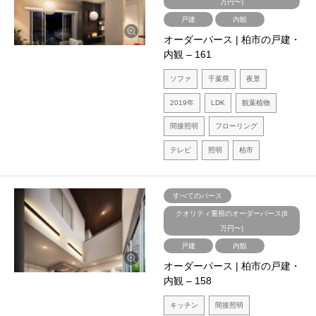
万円〜)
戸建
内観
オーダーパース | 柏市の戸建・
内観 – 161
ソファ
千葉県
夜景
2019年
LDK
観葉植物
間接照明
フローリング
テレビ
照明
柏市
すべてのパース
クオリティ重視のオーダーパース(8
万円〜)
戸建
内観
オーダーパース | 柏市の戸建・
内観 – 158
キッチン
間接照明