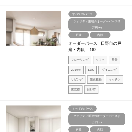
すべてのパース
クオリティ重視のオーダーパース(8
万円〜)
戸建
内観
オーダーパース | 日野市の戸
建・内観 – 182
フローリング
ソファ
昼景
2019年
LDK
ダイニング
リビング
観葉植物
キッチン
東京都
日野市
すべてのパース
クオリティ重視のオーダーパース(8
万円〜)
戸建
内観