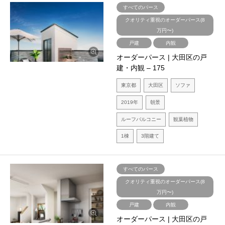
すべてのパース
クオリティ重視のオーダーパース(8
万円〜)
戸建
内観
オーダーパース | 大田区の戸
建・内観 – 175
東京都
大田区
ソファ
2019年
朝景
ルーフバルコニー
観葉植物
1棟
3階建て
すべてのパース
クオリティ重視のオーダーパース(8
万円〜)
戸建
内観
オーダーパース | 大田区の戸