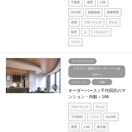
千葉県
昼景
LDK
2019年
観葉植物
間接照明
花壇
フローリング
テレビ
柏市
人
バルコニー
ソファ
すべてのパース
クオリティ重視のオーダーパース(8
万円〜)
マンション
内観
オーダーパース | 千代田区のマ
ンション・内観 – 186
フローリング
テレビ
千代田区
ソファ
2019年
昼景
LDK
東京都