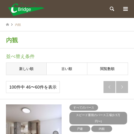
検索
内観
内観
並べ替え条件
新しい順
古い順
閲覧数順
100件中 46〜60件を表示


すべてのパース
スピード重視のパース工場(3.5万
円〜)
戸建
内観