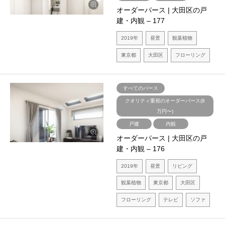
オーダーパース | 大田区の戸
建・内観 – 177
2019年
昼景
観葉植物
東京都
大田区
フローリング
すべてのパース
クオリティ重視のオーダーパース(8
万円〜)
戸建
内観
オーダーパース | 大田区の戸
建・内観 – 176
2019年
昼景
リビング
観葉植物
東京都
大田区
フローリング
テレビ
ソファ