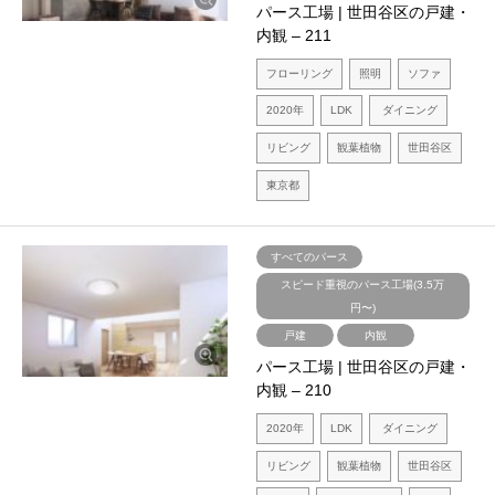
パース工場 | 世田谷区の戸建・
内観 – 211
フローリング
照明
ソファ
2020年
LDK
ダイニング
リビング
観葉植物
世田谷区
東京都
すべてのパース
スピード重視のパース工場(3.5万
円〜)
戸建
内観
パース工場 | 世田谷区の戸建・
内観 – 210
2020年
LDK
ダイニング
リビング
観葉植物
世田谷区