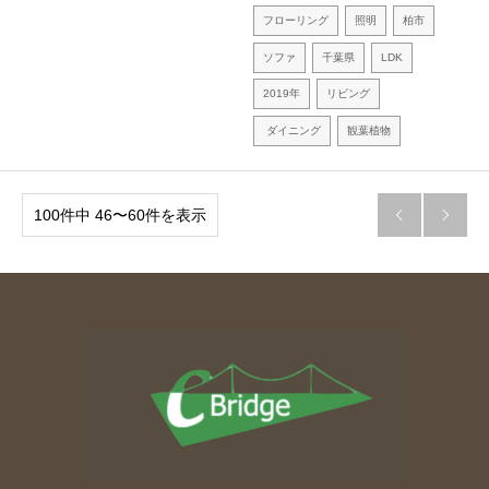
フローリング
照明
柏市
ソファ
千葉県
LDK
2019年
リビング
ダイニング
観葉植物
100件中 46〜60件を表示

