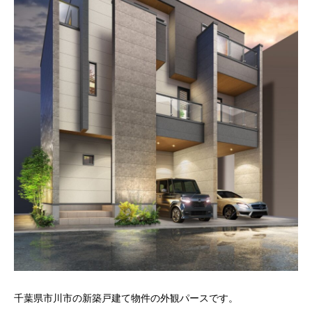
東
以
き
東
で
千葉県市川市の新築戸建て物件の外観パースです。