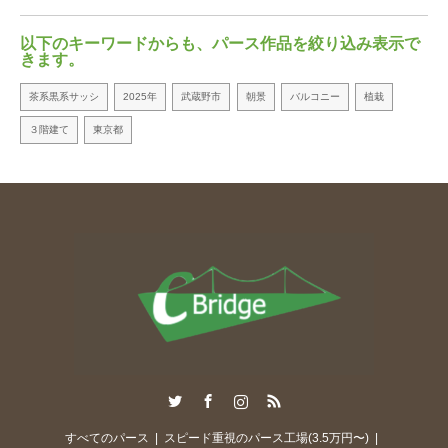
以下のキーワードからも、パース作品を絞り込み表示で
以
きます。
き
茶系黒系サッシ
2025年
武蔵野市
朝景
バルコニー
植栽
墨
３階建て
東京都
Twitter
Facebook
Instagram
RSS
すべてのパース
スピード重視のパース工場(3.5万円〜)