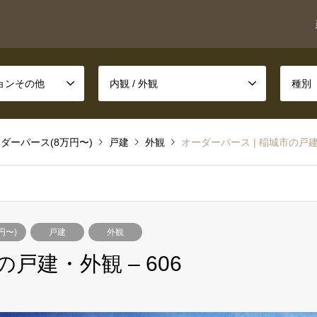
ションその他
内観 / 外観
種別
ダーパース(8万円〜)
戸建
外観
オーダーパース | 稲城市の戸建・
円〜)
戸建
外観
戸建・外観 – 606