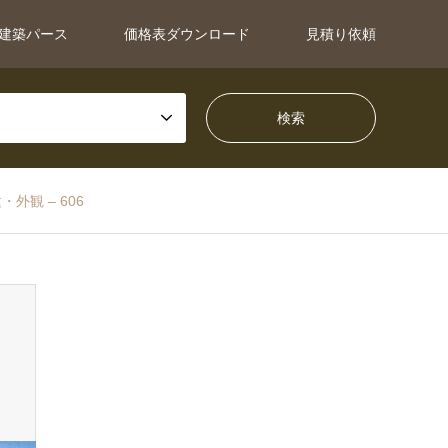
建築パース
価格表ダウンロード
見積り依頼
外観 – 606
すべてのパース
クオリティ重視のオーダーパース(8万円〜)
オーダーパース | 板橋区の戸
2026.06.27 / 最終更新日：2026.06.10