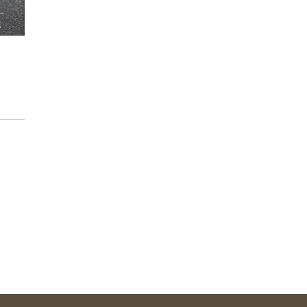
以下のキーワードからも、パース作品を絞り込み
昼景
植栽
1棟
車
東京都
板橋区
駐車場
2026