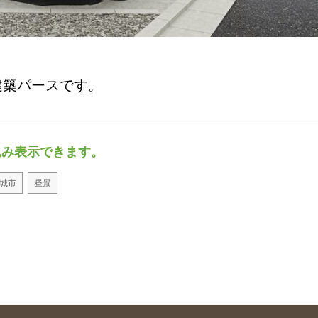
建築パースです。
込み表示できます。
城市
昼景