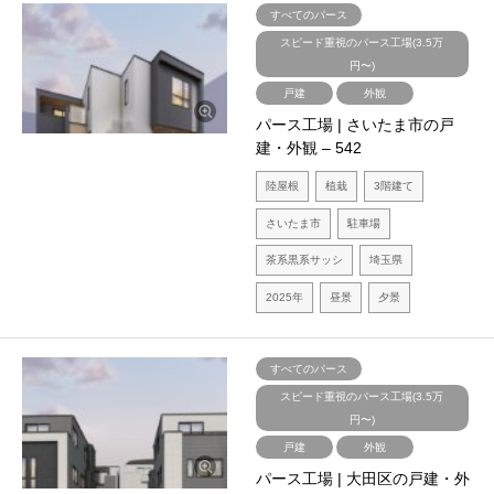
すべてのパース
スピード重視のパース工場(3.5万
円〜)
戸建
外観
パース工場 | さいたま市の戸
建・外観 – 542
陸屋根
植栽
3階建て
さいたま市
駐車場
茶系黒系サッシ
埼玉県
2025年
昼景
夕景
すべてのパース
スピード重視のパース工場(3.5万
円〜)
戸建
外観
パース工場 | 大田区の戸建・外