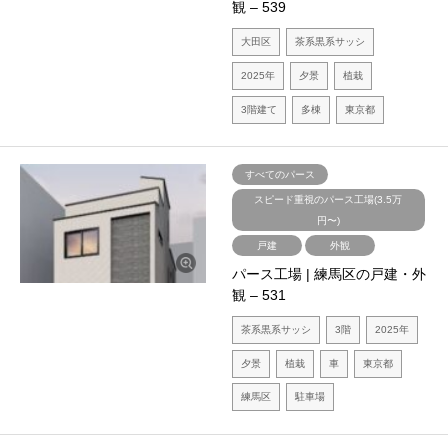
観 – 539
大田区
茶系黒系サッシ
2025年
夕景
植栽
3階建て
多棟
東京都
すべてのパース
スピード重視のパース工場(3.5万
円〜)
戸建
外観
パース工場 | 練馬区の戸建・外
観 – 531
茶系黒系サッシ
3階
2025年
夕景
植栽
車
東京都
練馬区
駐車場