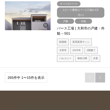
すべてのパース
スピード重視のパース工場(3.5万
円〜)
戸建
外観
パース工場 | 大和市の戸建・外
観 – 501
陸屋根
茶系黒系サッシ
大和市
2025年
2階建て
バルコニー
神奈川県
夕景
265件中 1〜15件を表示

