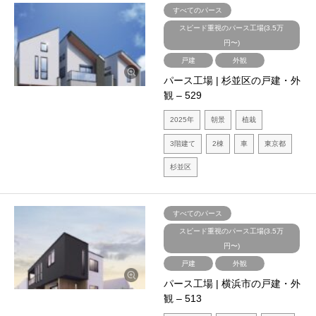
すべてのパース
スピード重視のパース工場(3.5万
円〜)
戸建
外観
パース工場 | 杉並区の戸建・外
観 – 529
2025年
朝景
植栽
3階建て
2棟
車
東京都
杉並区
すべてのパース
スピード重視のパース工場(3.5万
円〜)
戸建
外観
パース工場 | 横浜市の戸建・外
観 – 513