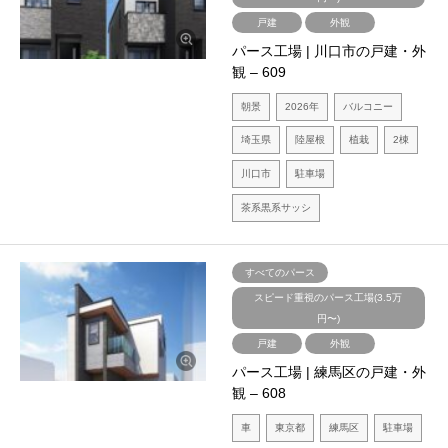
戸建
外観
パース工場 | 川口市の戸建・外
観 – 609
朝景
2026年
バルコニー
埼玉県
陸屋根
植栽
2棟
川口市
駐車場
茶系黒系サッシ
すべてのパース
スピード重視のパース工場(3.5万
円〜)
戸建
外観
パース工場 | 練馬区の戸建・外
観 – 608
車
東京都
練馬区
駐車場