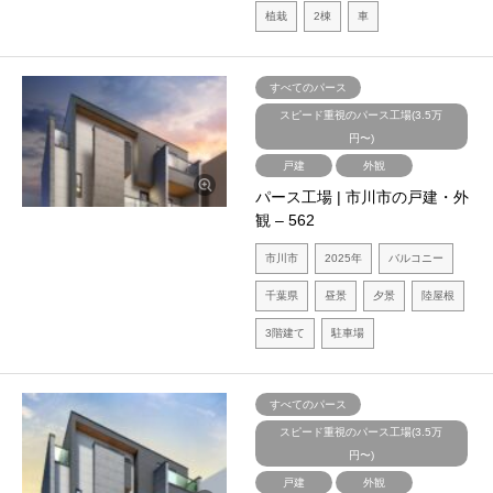
植栽
2棟
車
すべてのパース
スピード重視のパース工場(3.5万
円〜)
戸建
外観
パース工場 | 市川市の戸建・外
観 – 562
市川市
2025年
バルコニー
千葉県
昼景
夕景
陸屋根
3階建て
駐車場
すべてのパース
スピード重視のパース工場(3.5万
円〜)
戸建
外観