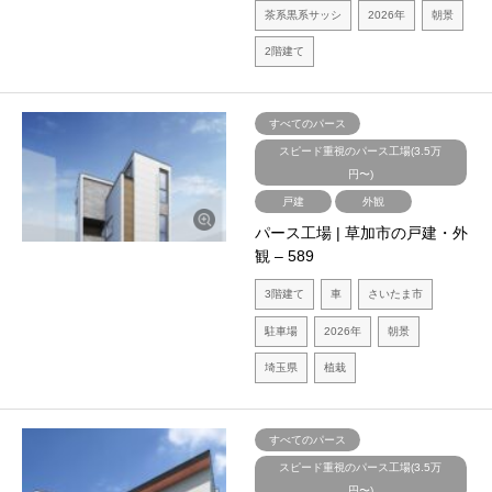
茶系黒系サッシ
2026年
朝景
2階建て
すべてのパース
スピード重視のパース工場(3.5万
円〜)
戸建
外観
パース工場 | 草加市の戸建・外
観 – 589
3階建て
車
さいたま市
駐車場
2026年
朝景
埼玉県
植栽
すべてのパース
スピード重視のパース工場(3.5万
円〜)