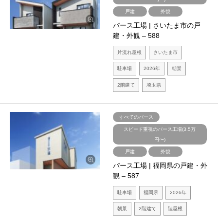
戸建
外観
パース工場 | さいたま市の戸
建・外観 – 588
片流れ屋根
さいたま市
駐車場
2026年
朝景
2階建て
埼玉県
すべてのパース
スピード重視のパース工場(3.5万
円〜)
戸建
外観
パース工場 | 福岡県の戸建・外
観 – 587
駐車場
福岡県
2026年
朝景
2階建て
陸屋根