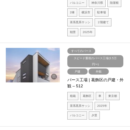
バルコニー
神奈川県
陸屋根
2棟
横浜市
駐車場
茶系黒系サッシ
２階建て
朝景
2025年
すべてのパース
スピード重視のパース工場(3.5万
円〜)
戸建
外観
パース工場 | 葛飾区の戸建・外
観 – 512
植栽
葛飾区
車
東京都
茶系黒系サッシ
2025年
バルコニー
夕景