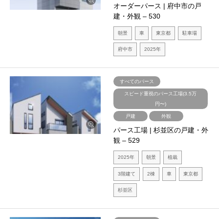
オーダーパース | 府中市の戸
建・外観 – 530
朝景
車
東京都
駐車場
府中市
2025年
すべてのパース
スピード重視のパース工場(3.5万
円〜)
戸建
外観
パース工場 | 杉並区の戸建・外
観 – 529
2025年
朝景
植栽
3階建て
2棟
車
東京都
杉並区