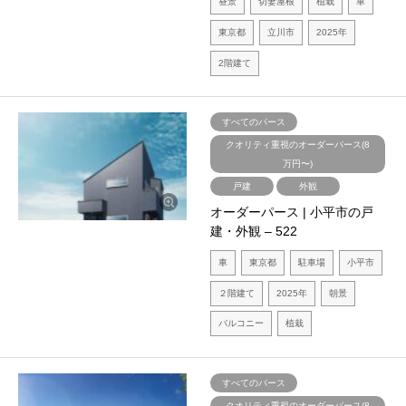
昼景
切妻屋根
植栽
車
東京都
立川市
2025年
2階建て
すべてのパース
クオリティ重視のオーダーパース(8
万円〜)
戸建
外観
オーダーパース | 小平市の戸
建・外観 – 522
車
東京都
駐車場
小平市
２階建て
2025年
朝景
バルコニー
植栽
すべてのパース
クオリティ重視のオーダーパース(8