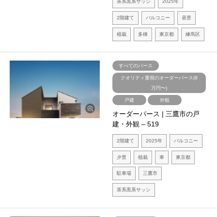
茶系黒系サッシ
2025年
2階建て
バルコニー
昼景
植栽
多棟
東京都
練馬区
すべてのパース
クオリティ重視のオーダーパース(8
万円〜)
戸建
外観
オーダーパース | 三鷹市の戸
建・外観 – 519
2階建て
2025年
バルコニー
夕景
植栽
車
東京都
駐車場
三鷹市
茶系黒系サッシ