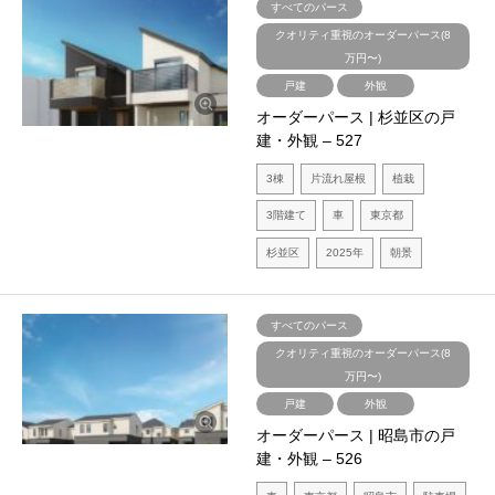
すべてのパース
クオリティ重視のオーダーパース(8
万円〜)
戸建
外観
オーダーパース | 杉並区の戸
建・外観 – 527
3棟
片流れ屋根
植栽
3階建て
車
東京都
杉並区
2025年
朝景
すべてのパース
クオリティ重視のオーダーパース(8
万円〜)
戸建
外観
オーダーパース | 昭島市の戸
建・外観 – 526