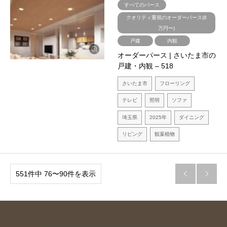
すべてのパース
クオリティ重視のオーダーパース(8
万円〜)
戸建
内観
オーダーパース | さいたま市の
戸建・内観 – 518
さいたま市
フローリング
テレビ
照明
ソファ
埼玉県
2025年
ダイニング
リビング
観葉植物
551件中 76〜90件を表示

