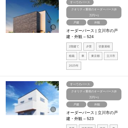
すべてのパース
クオリティ重視のオーダーパース(8
万円〜)
戸建
外観
オーダーパース | 立川市の戸
建・外観 – 524
2階建て
夕景
切妻屋根
植栽
車
東京都
立川市
2025年
すべてのパース
クオリティ重視のオーダーパース(8
万円〜)
戸建
外観
オーダーパース | 立川市の戸
建・外観 – 523