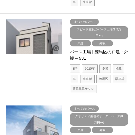
車
東京都
すべてのパース
スピード重視のパース工場(3.5万
円〜)
戸建
外観
パース工場 | 練馬区の戸建・外
観 – 531
3階
2025年
夕景
植栽
車
東京都
練馬区
駐車場
茶系黒系サッシ
すべてのパース
クオリティ重視のオーダーパース(8
万円〜)
戸建
外観