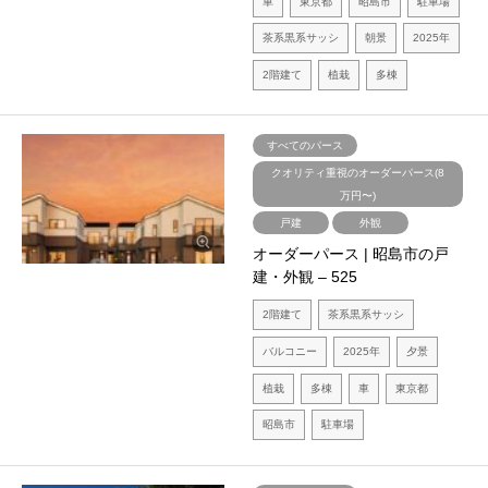
車
東京都
昭島市
駐車場
茶系黒系サッシ
朝景
2025年
2階建て
植栽
多棟
すべてのパース
クオリティ重視のオーダーパース(8
万円〜)
戸建
外観
オーダーパース | 昭島市の戸
建・外観 – 525
2階建て
茶系黒系サッシ
バルコニー
2025年
夕景
植栽
多棟
車
東京都
昭島市
駐車場