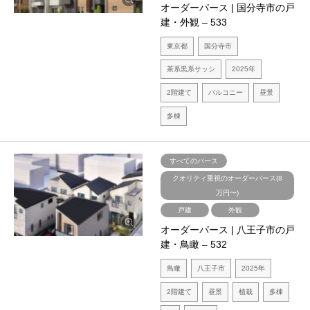
オーダーパース | 国分寺市の戸
建・外観 – 533
東京都
国分寺市
茶系黒系サッシ
2025年
2階建て
バルコニー
昼景
多棟
すべてのパース
クオリティ重視のオーダーパース(8
万円〜)
戸建
外観
オーダーパース | 八王子市の戸
建・鳥瞰 – 532
鳥瞰
八王子市
2025年
2階建て
昼景
植栽
多棟