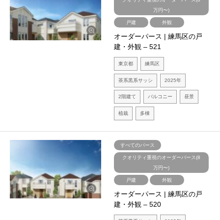
万円〜)
戸建
外観
オーダーパース | 練馬区の戸
建・外観 – 521
東京都
練馬区
茶系黒系サッシ
2025年
2階建て
バルコニー
昼景
植栽
多棟
すべてのパース
クオリティ重視のオーダーパース(8
万円〜)
戸建
外観
オーダーパース | 練馬区の戸
建・外観 – 520