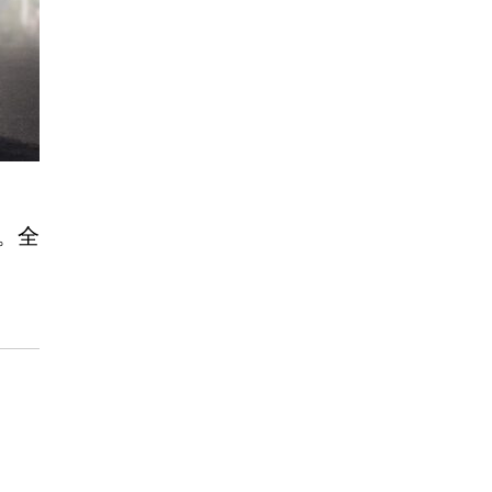
。全
神奈川県横浜市の新築戸建て物件の建築パー
以下のキーワードからも、パース作品を絞り込み
3階建て
2棟
横浜市
駐車場
2024年
神奈川県
夕景