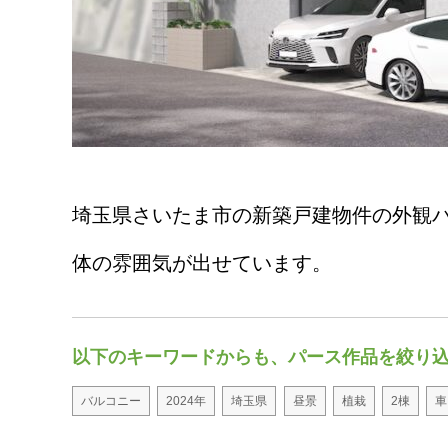
埼玉県さいたま市の新築戸建物件の外観
作品で
体の雰囲気が出せています。
以下のキーワードからも、パース作品を絞り
バルコニー
2024年
埼玉県
昼景
植栽
2棟
車