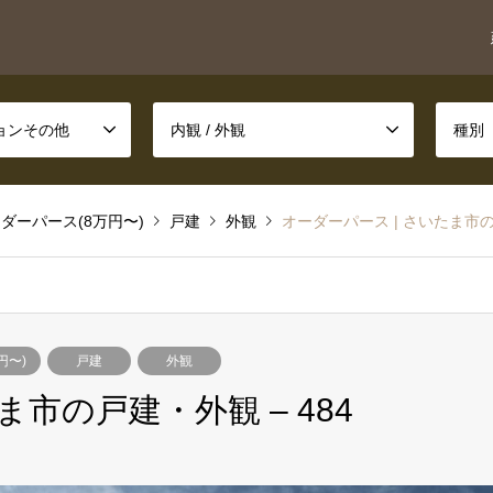
ションその他
内観 / 外観
種別
ダーパース(8万円〜)
戸建
外観
オーダーパース | さいたま市の戸
円〜)
戸建
外観
ま市の戸建・外観 – 484