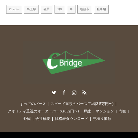
2026年
埼玉県
昼景
1棟
車
朝霞市
駐車場
Twitter
Facebook
Instagram
RSS
すべてのパース
スピード重視のパース工場(3.5万円〜)
クオリティ重視のオーダーパース(8万円〜)
戸建
マンション
内観
外観
会社概要
価格表ダウンロード
見積り依頼