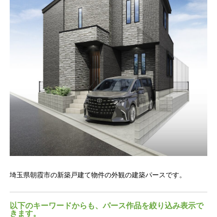
東
以
き
車
埼玉県朝霞市の新築戸建て物件の外観の建築パースです。
で
以下のキーワードからも、パース作品を絞り込み表示で
きます。